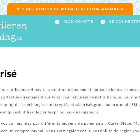
N°1 DES VENTES DE MÉDAILLES POUR ANIMAUX
MON COMPTE
SE CONNECTE
dieren
ning
.be
risé
nous utilisons « Hipay », la solution de paiement par carte bancaire mise
 s'effectue directement sur le serveur sécurisé de notre banque, pour 
uniqué. Les échanges sont cryptés et sécurisés grâce au protocole SSL 
et qui est utilisable par les principaux navigateurs.
er vos commandes par différents moyens de paiements : Carte Bleue, Ma
s avez un compte Paypal, vous avez également la possibilité de régler v