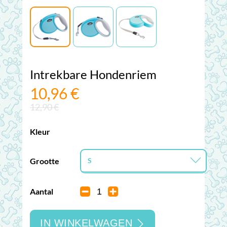
Intrekbare Hondenriem
10,96 €
12,90 €
Kleur
Grootte
S
S
Aantal
M
IN WINKELWAGEN
L